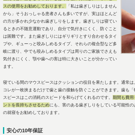
スの使用をお勧めしております。
「私は歯ぎしりはしません
から」そうおっしゃる患者さんも多いですが、実はほとんど
の方が多かれ少なかれ歯ぎしりをします。歯ぎしりは寝てい
るときの不随意運動であり、自分で気付きにくく、防ぐこと
は困難です。また歯ぎしりにはギリギリとすり合わせるタイ
プや、ギューっと咬みしめるタイプ、それらの複合型など多
岐に渡り、中でも咬みしめるタイプは周りのご家族でさえも
気付きにくく、顎や歯への害は特に大きいことが分かってい
ます。
寝ている間のマウスピースはクッションの役目を果たします。通常は
コレが一枚挟まるだけで歯と歯の接触を防ぐことができます。歯も「
スピースはこの消耗のスピードを和らげてくれるのです。
期間も費用
ントを長持ちさせるため
にも、害のある歯ぎしりをしている可能性の
の就寝をお勧めしております。
安心の10年保証